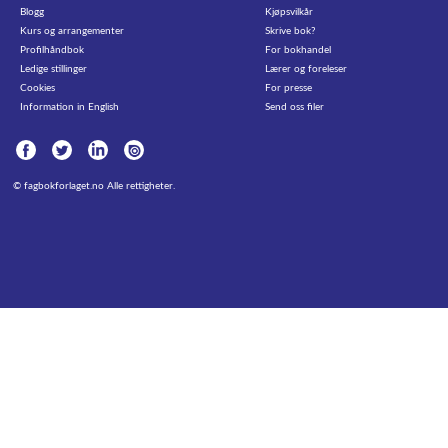
Blogg
Kjøpsvilkår
Kurs og arrangementer
Skrive bok?
Profilhåndbok
For bokhandel
Ledige stillinger
Lærer og foreleser
Cookies
For presse
Information in English
Send oss filer
©
fagbokforlaget.no
Alle rettigheter.