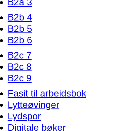
B2a 3
B2b 4
B2b 5
B2b 6
B2c 7
B2c 8
B2c 9
Fasit til arbeidsbok
Lytteøvinger
Lydspor
Digitale bøker