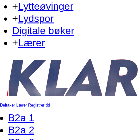
+
Lytteøvinger
+
Lydspor
Digitale bøker
+
Lærer
Deltaker
Lærer
Registrer tid
B2a 1
B2a 2