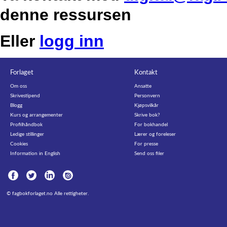
denne ressursen
Eller
logg inn
Forlaget
Kontakt
Om oss
Ansatte
Skrivestipend
Personvern
Blogg
Kjøpsvilkår
Kurs og arrangementer
Skrive bok?
Profilhåndbok
For bokhandel
Ledige stillinger
Lærer og foreleser
Cookies
For presse
Information in English
Send oss filer
©
fagbokforlaget.no
Alle rettigheter.