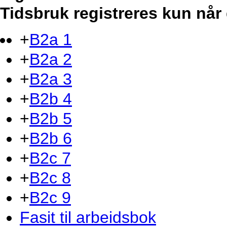
Tidsbruk registreres kun når 
+
B2a 1
+
B2a 2
+
B2a 3
+
B2b 4
+
B2b 5
+
B2b 6
+
B2c 7
+
B2c 8
+
B2c 9
Fasit til arbeidsbok