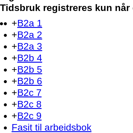
Tidsbruk registreres kun når 
+
B2a 1
+
B2a 2
+
B2a 3
+
B2b 4
+
B2b 5
+
B2b 6
+
B2c 7
+
B2c 8
+
B2c 9
Fasit til arbeidsbok