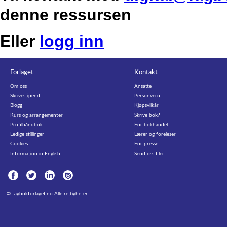
denne ressursen
Eller
logg inn
Forlaget
Kontakt
Om oss
Ansatte
Skrivestipend
Personvern
Blogg
Kjøpsvilkår
Kurs og arrangementer
Skrive bok?
Profilhåndbok
For bokhandel
Ledige stillinger
Lærer og foreleser
Cookies
For presse
Information in English
Send oss filer
©
fagbokforlaget.no
Alle rettigheter.