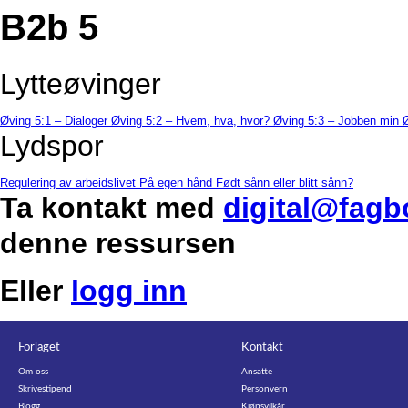
B2b 5
Lytteøvinger
Øving 5:1 – Dialoger
Øving 5:2 – Hvem, hva, hvor?
Øving 5:3 – Jobben min
Lydspor
Regulering av arbeidslivet
På egen hånd
Født sånn eller blitt sånn?
Ta kontakt med
digital@fagb
denne ressursen
Eller
logg inn
Forlaget
Kontakt
Om oss
Ansatte
Skrivestipend
Personvern
Blogg
Kjøpsvilkår