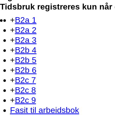
Tidsbruk registreres kun når 
+
B2a 1
+
B2a 2
+
B2a 3
+
B2b 4
+
B2b 5
+
B2b 6
+
B2c 7
+
B2c 8
+
B2c 9
Fasit til arbeidsbok