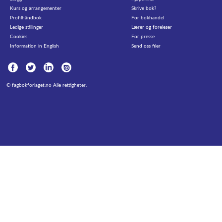
Kurs og arrangementer
Skrive bok?
Profilhåndbok
For bokhandel
Ledige stillinger
Lærer og foreleser
Cookies
For presse
Information in English
Send oss filer
©
fagbokforlaget.no
Alle rettigheter.