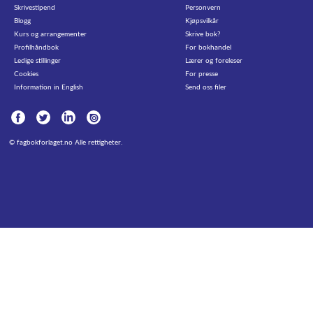
Skrivestipend
Personvern
Blogg
Kjøpsvilkår
Kurs og arrangementer
Skrive bok?
Profilhåndbok
For bokhandel
Ledige stillinger
Lærer og foreleser
Cookies
For presse
Information in English
Send oss filer
©
fagbokforlaget.no
Alle rettigheter.