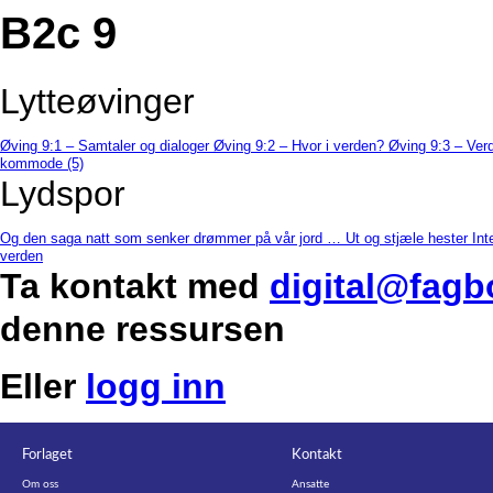
B2c 9
Lytteøvinger
Øving 9:1 – Samtaler og dialoger
Øving 9:2 – Hvor i verden?
Øving 9:3 – Ver
kommode (5)
Lydspor
Og den saga natt som senker drømmer på vår jord …
Ut og stjæle hester
Int
verden
Ta kontakt med
digital@fagb
denne ressursen
Eller
logg inn
Forlaget
Kontakt
Om oss
Ansatte