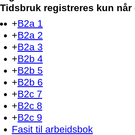
Tidsbruk registreres kun når 
+
B2a 1
+
B2a 2
+
B2a 3
+
B2b 4
+
B2b 5
+
B2b 6
+
B2c 7
+
B2c 8
+
B2c 9
Fasit til arbeidsbok